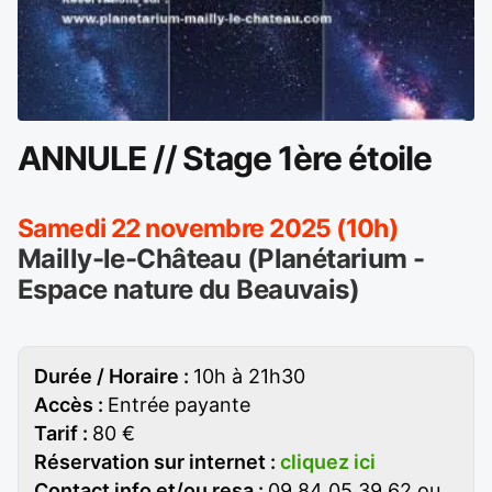
ANNULE // Stage 1ère étoile
Samedi 22 novembre 2025 (10h)
Mailly-le-Château (Planétarium -
Espace nature du Beauvais)
Durée / Horaire :
10h à 21h30
Accès :
Entrée payante
Tarif :
80 €
Réservation sur internet :
cliquez ici
Contact info et/ou resa :
09 84 05 39 62 ou