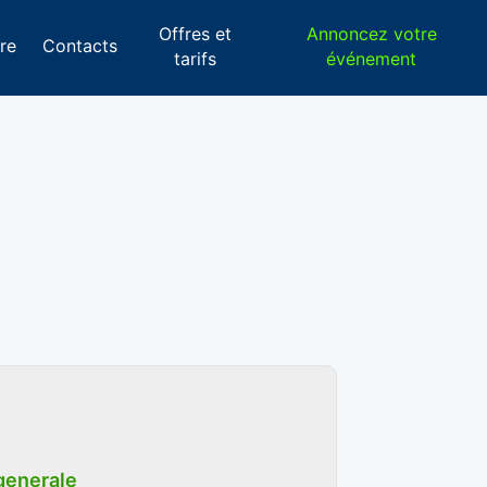
Offres et
Annoncez votre
re
Contacts
tarifs
événement
generale