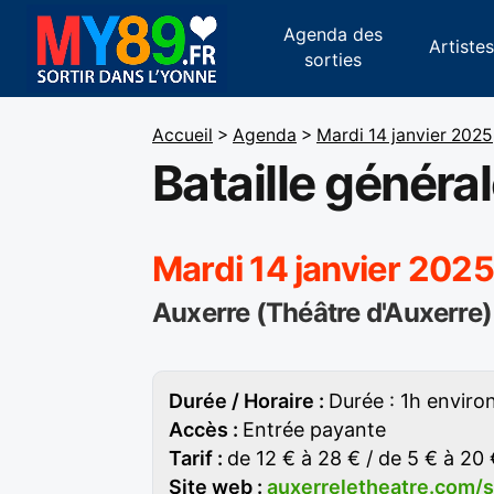
Agenda des
Artiste
sorties
Accueil
>
Agenda
>
Mardi 14 janvier 2025
Bataille généra
Mardi 14 janvier 202
Auxerre (Théâtre d'Auxerre)
Durée / Horaire :
Durée : 1h enviro
Accès :
Entrée payante
Tarif :
de 12 € à 28 € / de 5 € à 20
Site web :
auxerreletheatre.com/