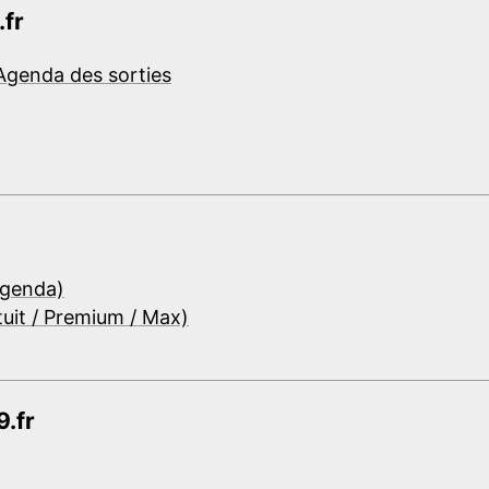
.fr
Agenda des sorties
Agenda)
tuit / Premium / Max)
.fr