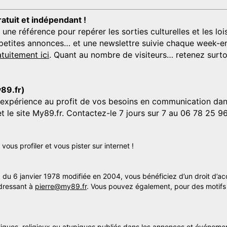
ratuit et indépendant !
 référence pour repérer les sorties culturelles et les loisi
s, petites annonces… et une newslettre suivie chaque week-en
tuitement ici
. Quant au nombre de visiteurs… retenez surtou
y89.fr)
'expérience au profit de vos besoins en communication dans
et le site My89.fr. Contactez-le 7 jours sur 7 au 06 78 25 9
us profiler et vous pister sur internet !
» du 6 janvier 1978 modifiée en 2004, vous bénéficiez d’un droit d’ac
dressant à
pierre@my89.fr
. Vous pouvez également, pour des motifs 
itiques, religieux ou atypiques publiés dans les annonces et événemen