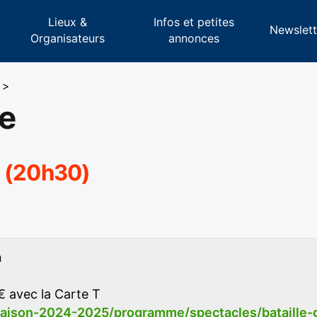
Lieux &
Infos et petites
s
Newslett
Organisateurs
annonces
>
le
5 (20h30)
n
 € avec la Carte T
saison-2024-2025/programme/spectacles/bataille-