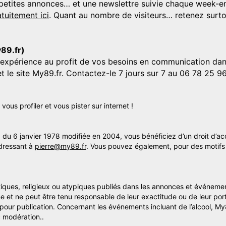
s, petites annonces… et une newslettre suivie chaque week-en
tuitement ici
. Quant au nombre de visiteurs… retenez surtou
y89.fr)
'expérience au profit de vos besoins en communication dans
et le site My89.fr. Contactez-le 7 jours sur 7 au 06 78 25 9
us profiler et vous pister sur internet !
» du 6 janvier 1978 modifiée en 2004, vous bénéficiez d’un droit d’ac
dressant à
pierre@my89.fr
. Vous pouvez également, pour des motifs 
itiques, religieux ou atypiques publiés dans les annonces et événemen
me et ne peut être tenu responsable de leur exactitude ou de leur por
s pour publication. Concernant les événements incluant de l’alcool, M
 modération..