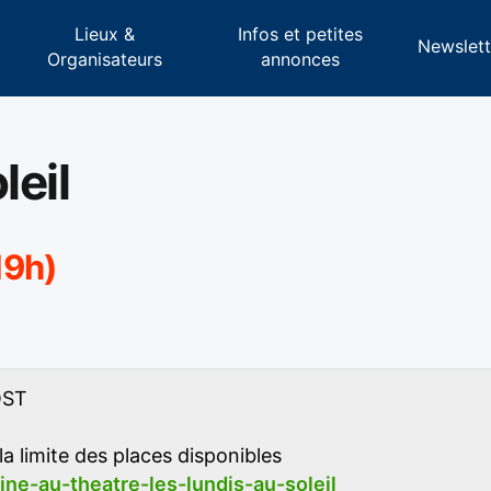
Lieux &
Infos et petites
s
Newslett
Organisateurs
annonces
leil
19h)
OST
la limite des places disponibles
ine-au-theatre-les-lundis-au-soleil