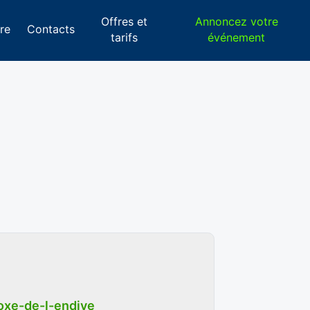
Offres et
Annoncez votre
re
Contacts
tarifs
événement
oxe-de-l-endive