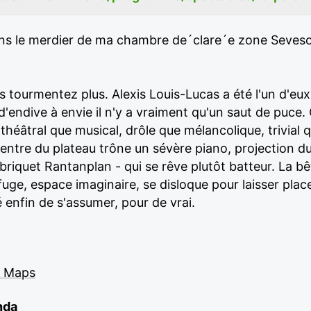
dans le merdier de ma chambre de´clare´e zone Seveso ;
tourmentez plus. Alexis Louis-Lucas a été l'un d'eux 
 d'endive à envie il n'y a vraiment qu'un saut de puce.
héâtral que musical, drôle que mélancolique, trivial 
centre du plateau trône un sévère piano, projection du
briquet Rantanplan - qui se rêve plutôt batteur. La b
uge, espace imaginaire, se disloque pour laisser plac
 enfin de s'assumer, pour de vrai.
e Maps
nda