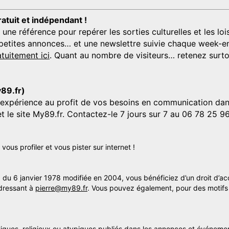
ratuit et indépendant !
 référence pour repérer les sorties culturelles et les loisi
s, petites annonces… et une newslettre suivie chaque week-en
tuitement ici
. Quant au nombre de visiteurs… retenez surtou
y89.fr)
'expérience au profit de vos besoins en communication dans
et le site My89.fr. Contactez-le 7 jours sur 7 au 06 78 25 9
us profiler et vous pister sur internet !
» du 6 janvier 1978 modifiée en 2004, vous bénéficiez d’un droit d’ac
dressant à
pierre@my89.fr
. Vous pouvez également, pour des motifs 
itiques, religieux ou atypiques publiés dans les annonces et événemen