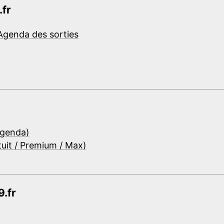
.fr
Agenda des sorties
Agenda)
tuit / Premium / Max)
.fr