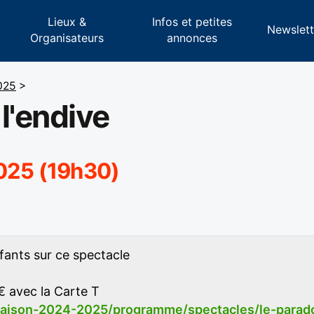
Lieux &
Infos et petites
s
Newslett
Organisateurs
annonces
025
>
l'endive
2025 (19h30)
fants sur ce spectacle
 € avec la Carte T
saison-2024-2025/programme/spectacles/le-parad