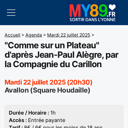
Accueil
>
Agenda
>
Mardi 22 juillet 2025
>
"Comme sur un Plateau"
d'après Jean-Paul Alègre, par
la Compagnie du Carillon
Mardi 22 juillet 2025 (20h30)
Avallon (Square Houdaille)
Durée / Horaire :
1h
Accès :
Entrée payante
Tarif :
8€ / 6€ pour les moins de 18 ans,