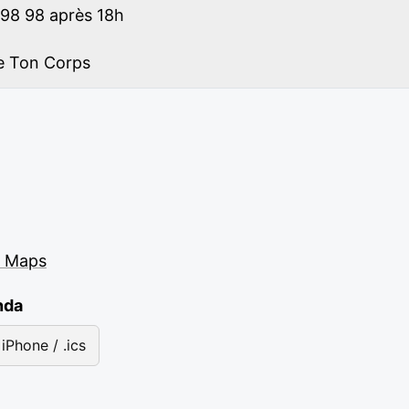
98 98 après 18h
e Ton Corps
e Maps
nda
iPhone / .ics