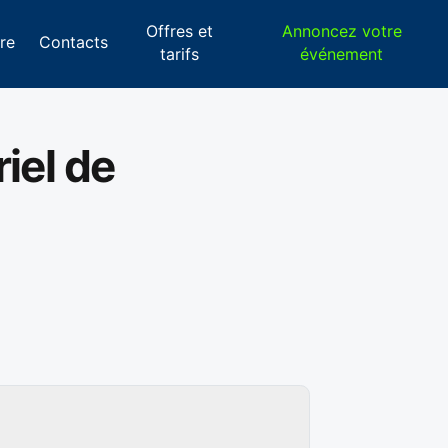
Offres et
Annoncez votre
re
Contacts
tarifs
événement
iel de