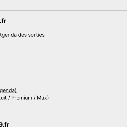
.fr
Agenda des sorties
Agenda)
tuit / Premium / Max)
.fr