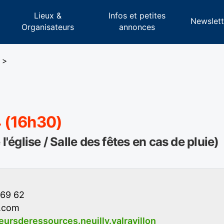
Lieux &
Infos et petites
s
Newslett
Organisateurs
annonces
>
4 (16h30)
l'église / Salle des fêtes en cas de pluie)
 69 62
.com
rsderessources.neuilly.valravillon