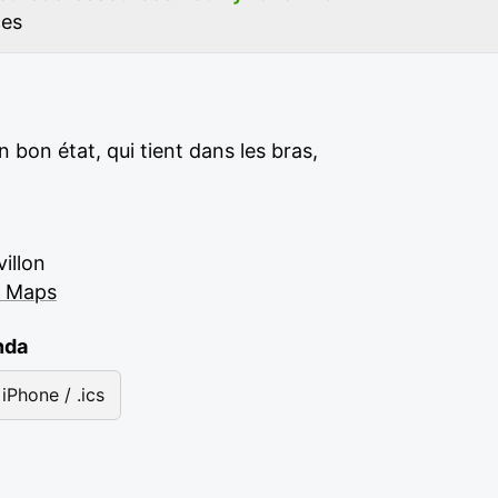
ces
n bon état, qui tient dans les bras,
villon
e Maps
nda
iPhone / .ics