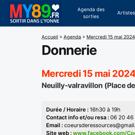
Agenda des
Artiste
sorties
Accueil
>
Agenda
>
Mercredi 15 mai 2024
Donnerie
Mercredi 15 mai 202
Neuilly-valravillon (Place de 
Durée / Horaire :
16h30 à 19h
Contact info et/ou resa :
06 20 46
Email :
coeursderessources@gmail
Site web :
www.facebook.com/Coeu