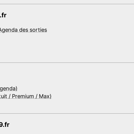
.fr
Agenda des sorties
Agenda)
tuit / Premium / Max)
.fr