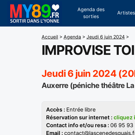
Agenda des
Artiste
sorties
Accueil
>
Agenda
>
Jeudi 6 juin 2024
>
IMPROVISE TOI !
Jeudi 6 juin 2024 (20
Auxerre (péniche théâtre La
Accès :
Entrée libre
Réservation sur internet :
cliquez 
Contact info et/ou resa :
06 95 93 
Email :
contact@lascenedesquais.f