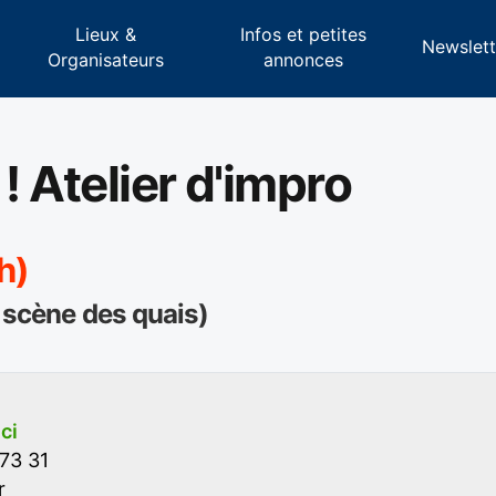
Lieux &
Infos et petites
s
Newslett
Organisateurs
annonces
 Atelier d'impro
h)
 scène des quais)
ici
73 31
r