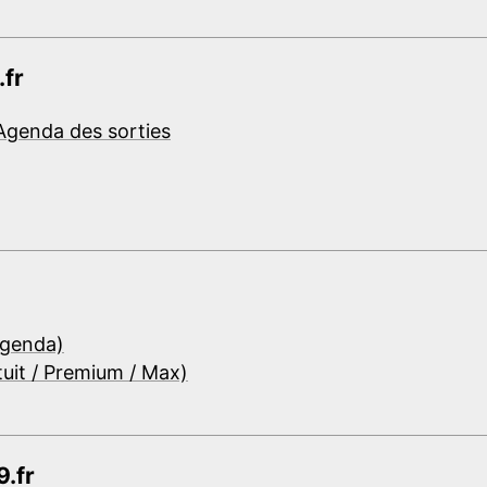
.fr
Agenda des sorties
Agenda)
tuit / Premium / Max)
.fr