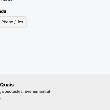
nda
iPhone / .ics
 Quais
, spectacles, évènementiel
e