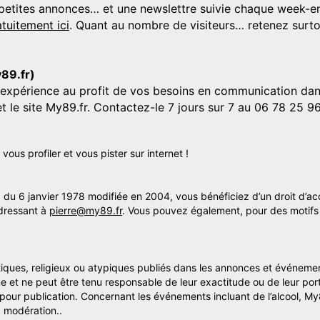
s, petites annonces… et une newslettre suivie chaque week-en
tuitement ici
. Quant au nombre de visiteurs… retenez surtou
y89.fr)
'expérience au profit de vos besoins en communication dans
et le site My89.fr. Contactez-le 7 jours sur 7 au 06 78 25 9
us profiler et vous pister sur internet !
» du 6 janvier 1978 modifiée en 2004, vous bénéficiez d’un droit d’ac
dressant à
pierre@my89.fr
. Vous pouvez également, pour des motifs 
itiques, religieux ou atypiques publiés dans les annonces et événemen
me et ne peut être tenu responsable de leur exactitude ou de leur por
s pour publication. Concernant les événements incluant de l’alcool, M
 modération..