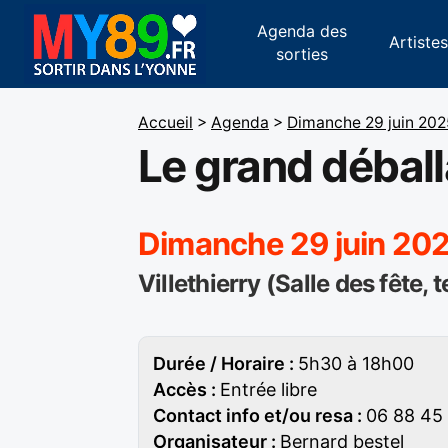
Agenda des
Artiste
sorties
Accueil
>
Agenda
>
Dimanche 29 juin 202
Le grand déball
Dimanche 29 juin 20
Villethierry (Salle des fête,
Durée / Horaire :
5h30 à 18h00
Accès :
Entrée libre
Contact info et/ou resa :
06 88 45 
Organisateur :
Bernard bestel