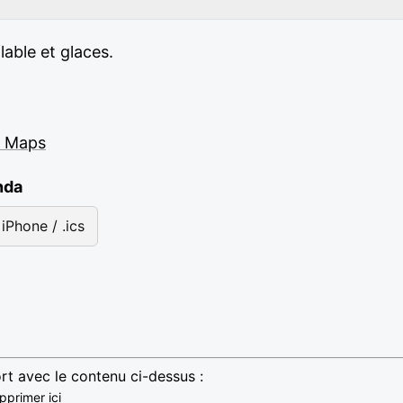
lable et glaces.
e Maps
nda
iPhone / .ics
rt avec le contenu ci-dessus :
pprimer ici