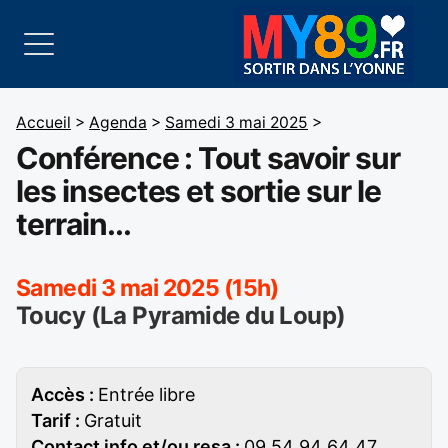
Accueil
>
Agenda
>
Samedi 3 mai 2025
>
Conférence : Tout savoir sur
les insectes et sortie sur le
terrain...
Samedi 3 mai 2025 (15h)
Toucy (La Pyramide du Loup)
Accès :
Entrée libre
Tarif :
Gratuit
Contact info et/ou resa :
09 54 94 64 47