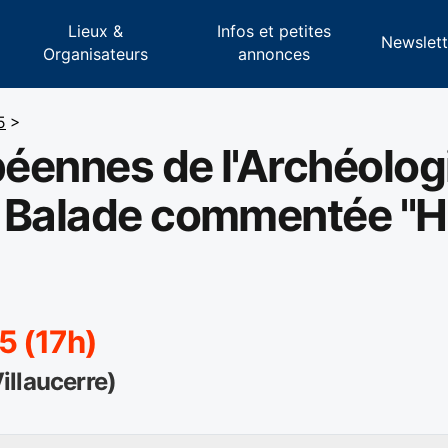
Lieux &
Infos et petites
s
Newslett
Organisateurs
annonces
5
>
éennes de l'Archéolog
 Balade commentée "Hi
5 (17h)
illaucerre)