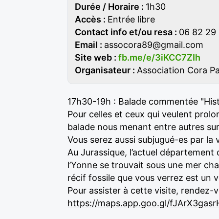
Durée / Horaire :
1h30
Accès :
Entrée libre
Contact info et/ou resa :
06 82 29
Email :
assocora89@gmail.com
Site web :
fb.me/e/3iKCC7ZIh
Organisateur :
Association Cora P
17h30-19h : Balade commentée "Histoi
Pour celles et ceux qui veulent pro
balade nous menant entre autres sur 
Vous serez aussi subjugué-es par la vu
Au Jurassique, l’actuel département 
l’Yonne se trouvait sous une mer ch
récif fossile que vous verrez est un v
Pour assister à cette visite, rendez-
https://maps.app.goo.gl/fJArX3gas