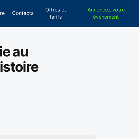
Offres et
Annoncez votre
re
Contacts
tarifs
événement
ie au
stoire