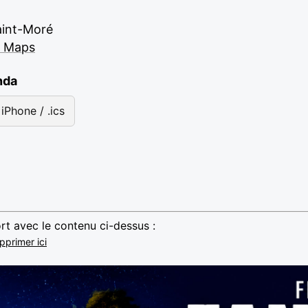
aint-Moré
e Maps
nda
iPhone / .ics
rt avec le contenu ci-dessus :
pprimer ici