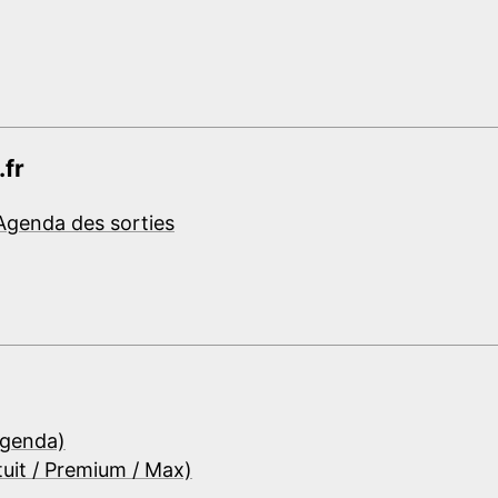
.fr
Agenda des sorties
Agenda)
tuit / Premium / Max)