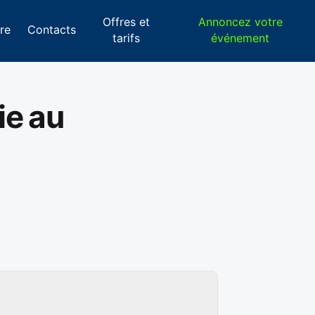
Offres et
Annoncez votre
re
Contacts
tarifs
événement
ie au