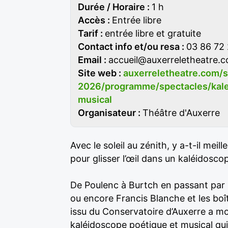
Durée / Horaire :
1 h
Accès :
Entrée libre
Tarif :
entrée libre et gratuite
Contact info et/ou resa :
03 86 72
Email :
accueil@auxerreletheatre.
Site web :
auxerreletheatre.com/
2026/programme/spectacles/kale
musical
Organisateur :
Théâtre d'Auxerre
Avec le soleil au zénith, y a-t-il meil
pour glisser l’œil dans un kaléidoscope
De Poulenc à Burtch en passant par
ou encore Francis Blanche et les boî
issu du Conservatoire d’Auxerre a m
kaléidoscope poétique et musical qui