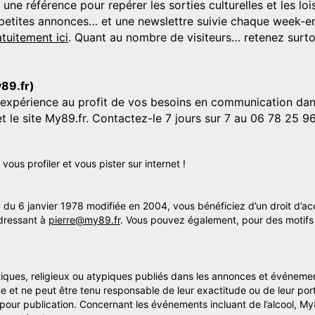
 référence pour repérer les sorties culturelles et les loisi
s, petites annonces… et une newslettre suivie chaque week-en
tuitement ici
. Quant au nombre de visiteurs… retenez surtou
y89.fr)
'expérience au profit de vos besoins en communication dans
et le site My89.fr. Contactez-le 7 jours sur 7 au 06 78 25 9
us profiler et vous pister sur internet !
» du 6 janvier 1978 modifiée en 2004, vous bénéficiez d’un droit d’ac
dressant à
pierre@my89.fr
. Vous pouvez également, pour des motifs 
itiques, religieux ou atypiques publiés dans les annonces et événemen
me et ne peut être tenu responsable de leur exactitude ou de leur por
s pour publication. Concernant les événements incluant de l’alcool, M