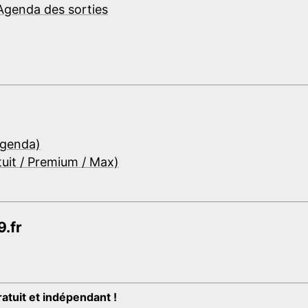
Agenda des sorties
Agenda)
tuit / Premium / Max)
.fr
ratuit et indépendant !