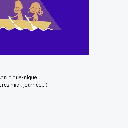
 son pique-nique
ès midi, journée...)