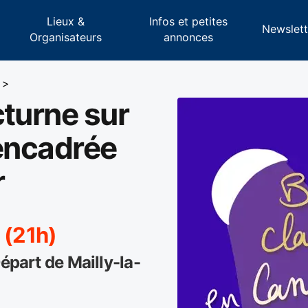
Lieux &
Infos et petites
s
Newslett
Organisateurs
annonces
>
turne sur
 encadrée
r
 (21h)
Départ de Mailly-la-