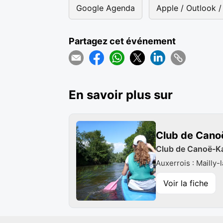
Google Agenda
Apple / Outlook / 
Partagez cet événement
En savoir plus sur
Club de Canoë
Club de Canoë-Kay
Auxerrois : Mailly-l
Voir la fiche