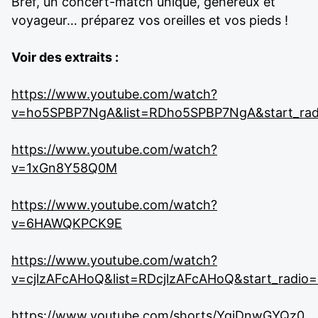
Bref, un concert-match unique, généreux et
voyageur… préparez vos oreilles et vos pieds !
Voir des extraits :
https://www.youtube.com/watch?
v=ho5SPBP7NgA&list=RDho5SPBP7NgA&start_rad
https://www.youtube.com/watch?
v=1xGn8Y58Q0M
https://www.youtube.com/watch?
v=6HAWQKPCK9E
https://www.youtube.com/watch?
v=cjlzAFcAHoQ&list=RDcjlzAFcAHoQ&start_radio=
https://www.youtube.com/shorts/YqiDnwGYQz0