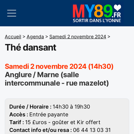
Accueil
>
Agenda
>
Samedi 2 novembre 2024
>
Thé dansant
Samedi 2 novembre 2024 (14h30)
Anglure / Marne (salle
intercommunale - rue mazelot)
Durée / Horaire :
14h30 à 19h30
Accès :
Entrée payante
Tarif :
15 £uros - goûter et Kir offert
Contact info et/ou resa :
06 44 13 03 31