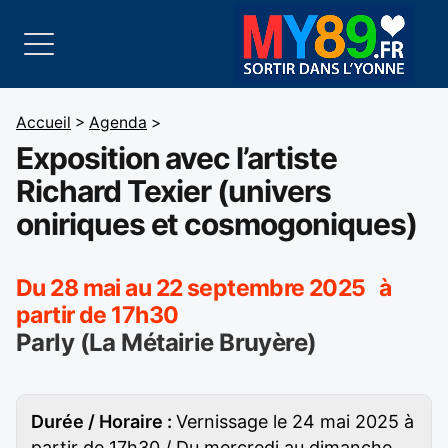
Accueil
>
Agenda
>
Exposition avec l’artiste
Richard Texier (univers
oniriques et cosmogoniques)
Du 28 mai au 22 septembre 2025 à
partir de 17h30
Parly (La Métairie Bruyère)
Durée / Horaire :
Vernissage le 24 mai 2025 à
partir de 17h30 / Du mercredi au dimanche