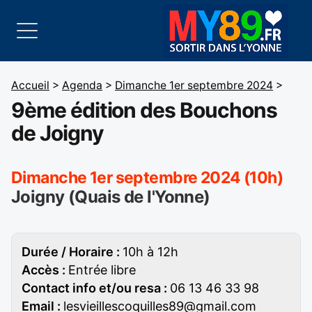
Accueil
>
Agenda
>
Dimanche 1er septembre 2024
>
9ème édition des Bouchons
de Joigny
Dimanche 1er septembre 2024 (10h)
Joigny (Quais de l'Yonne)
Durée / Horaire :
10h à 12h
Accès :
Entrée libre
Contact info et/ou resa :
06 13 46 33 98
Email :
lesvieillescoquilles89@gmail.com