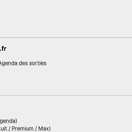
.fr
Agenda des sorties
Agenda)
tuit / Premium / Max)