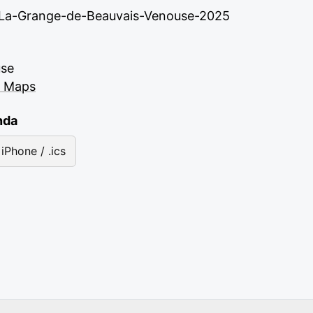
l-La-Grange-de-Beauvais-Venouse-2025
use
e Maps
nda
iPhone / .ics