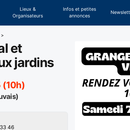
Lieux &
Infos et petites
s
Newslett
Organisateurs
annonces
>
l et
x jardins
 (10h)
uvais)
 33 46