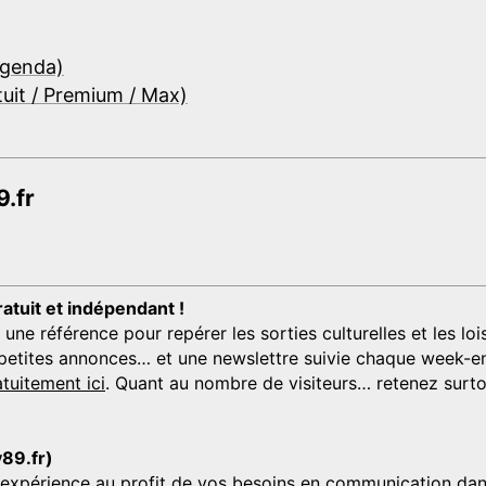
Agenda)
tuit / Premium / Max)
.fr
ratuit et indépendant !
 référence pour repérer les sorties culturelles et les loisi
s, petites annonces… et une newslettre suivie chaque week-en
tuitement ici
. Quant au nombre de visiteurs… retenez surtou
y89.fr)
'expérience au profit de vos besoins en communication dans