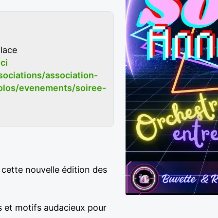
place
ici
ociations/association-
colos/evenements/soiree-
cette nouvelle édition des
s et motifs audacieux pour