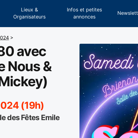
Lieux &
Infos et petites
s
Newslett
Organisateurs
annonces
2024
>
80 avec
re Nous &
 Mickey)
024 (19h)
e des Fêtes Emile