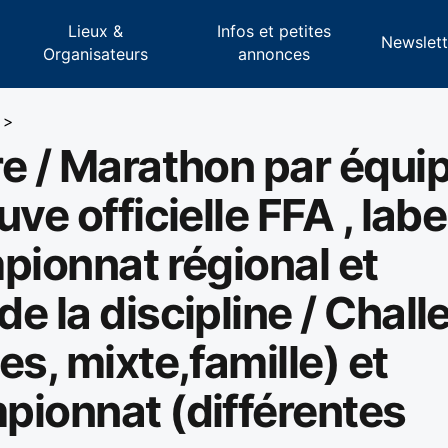
Lieux &
Infos et petites
s
Newslett
Organisateurs
annonces
>
e / Marathon par équi
ve officielle FFA , labe
pionnat régional et
e la discipline / Chall
es, mixte,famille) et
pionnat (différentes