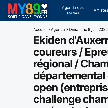
Agenda des
Artiste
sorties
Accueil
>
Agenda
>
Dimanche 8 juin 2025
Ekiden d'Auxerr
coureurs / Epreu
régional / Cham
départemental d
open (entrepris
challenge cham