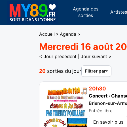
Agenda des
Artiste
sorties
Accueil
>
Agenda
>
Mercredi 16 août 2
< Jour précédent
|
Jour suivant >
26
sorties du jour
Filtrer par
20h30
Concert : Chanso
Brienon-sur-Arm
Entrée libre
En savoir plus