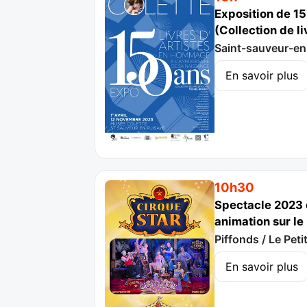
Exposition de 15
(Collection de l
Saint-sauveur-en
En savoir plus
10h30
Spectacle 2023 du
animation sur le
Piffonds / Le Pet
En savoir plus