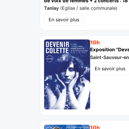
de voix de femmes + 2 concerts : 18 
Tanlay
(
Eglise / salle communale
)
En savoir plus
10h
Exposition "Deve
Saint-Sauveur-e
En savoir plus
10h