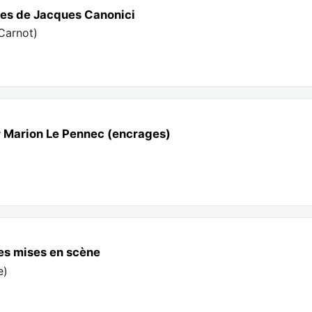
res de Jacques Canonici
Carnot
)
r Marion Le Pennec (encrages)
es mises en scène
e
)