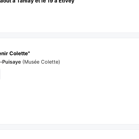
août à Tanlay et le 19 à Etivey
nir Colette"
n-Puisaye
(
Musée Colette
)