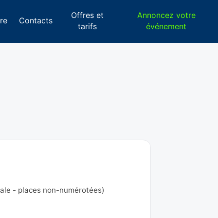
Offres et
Annoncez votre
re
Contacts
tarifs
événement
scale - places non-numérotées)