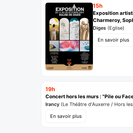
15h
Exposition artis
Charmeroy, Soph
Diges
(
Eglise
)
En savoir plus
19h
Concert hors les murs : "Pile ou Fac
Irancy
(
Le Théâtre d'Auxerre / Hors le
En savoir plus