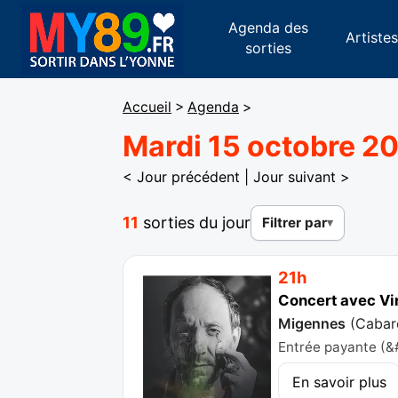
Agenda des
Artiste
sorties
Accueil
>
Agenda
>
Mardi 15 octobre 2
< Jour précédent
|
Jour suivant >
11
sorties du jour
Filtrer par
21h
Concert avec Vi
Migennes
(
Cabar
Entrée payante (&#
En savoir plus