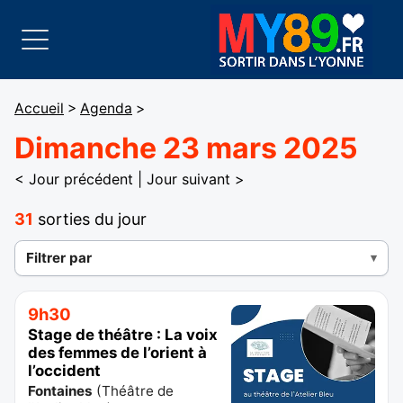
Accueil
>
Agenda
>
Dimanche 23 mars 2025
< Jour précédent
|
Jour suivant >
31
sorties du jour
Filtrer par
9h30
Stage de théâtre : La voix
des femmes de l’orient à
l’occident
Fontaines
(
Théâtre de