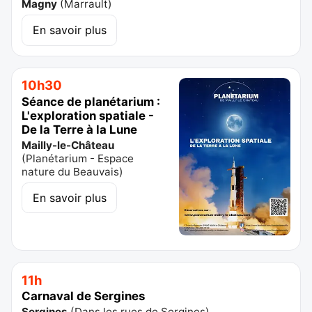
Magny
(
Marrault
)
En savoir plus
10h30
Séance de planétarium :
L'exploration spatiale -
De la Terre à la Lune
Mailly-le-Château
(
Planétarium - Espace
nature du Beauvais
)
En savoir plus
11h
Carnaval de Sergines
Sergines
(
Dans les rues de Sergines
)