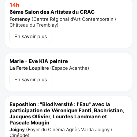
14h
6ème Salon des Artistes du CRAC
Fontenoy
(
Centre Régional d'Art Contemporain /
Château du Tremblay
)
En savoir plus
Marie - Eve KIA peintre
La Ferte Loupière
(
Espace Acanthe
)
En savoir plus
Exposition : "Biodiversité : l'Eau" avec la
participation de Véronique Fanti, Bachristian,
Jacques Ollivier, Lourdes Landmann et
Pascale Mougin
Joigny
(
Foyer du Cinéma Agnès Varda Joigny /
Cinéode
)