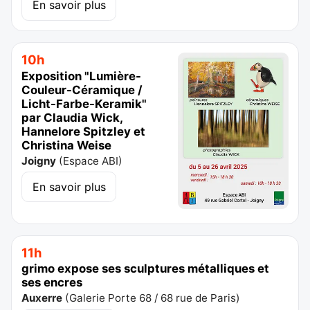
En savoir plus
10h
Exposition "Lumière-
Couleur-Céramique /
Licht-Farbe-Keramik"
par Claudia Wick,
Hannelore Spitzley et
Christina Weise
Joigny
(
Espace ABI
)
En savoir plus
11h
grimo expose ses sculptures métalliques et
ses encres
Auxerre
(
Galerie Porte 68 / 68 rue de Paris
)