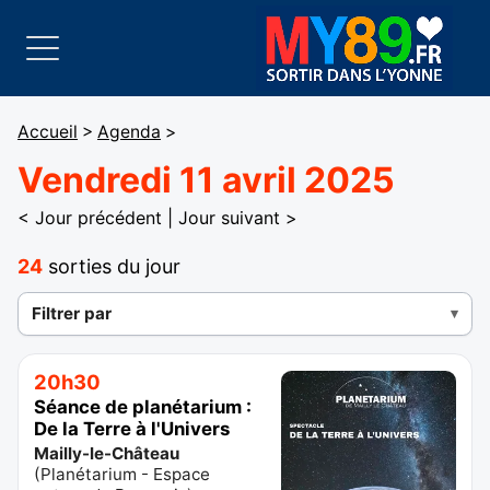
Accueil
>
Agenda
>
Vendredi 11 avril 2025
< Jour précédent
|
Jour suivant >
24
sorties du jour
Filtrer par
20h30
Séance de planétarium :
De la Terre à l'Univers
Mailly-le-Château
(
Planétarium - Espace