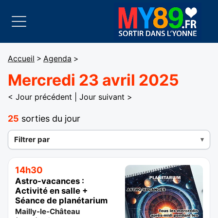
Accueil
>
Agenda
>
Mercredi 23 avril 2025
< Jour précédent
|
Jour suivant >
25
sorties du jour
Filtrer par
14h30
Astro-vacances :
Activité en salle +
Séance de planétarium
Mailly-le-Château