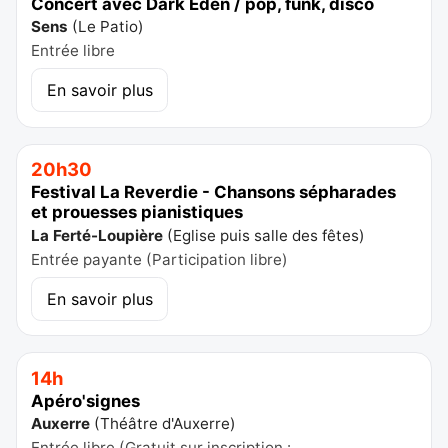
Concert avec Dark Eden / pop, funk, disco
Sens
(
Le Patio
)
Entrée libre
En savoir plus
20h30
Festival La Reverdie - Chansons sépharades
et prouesses pianistiques
La Ferté-Loupière
(
Eglise puis salle des fêtes
)
Entrée payante (Participation libre)
En savoir plus
14h
Apéro'signes
Auxerre
(
Théâtre d'Auxerre
)
Entrée libre (Gratuit sur inscription :