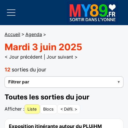
Accueil
>
Agenda
>
Mardi 3 juin 2025
< Jour précédent
|
Jour suivant >
12
sorties du jour
Filtrer par
Toutes les sorties du jour
Afficher :
Liste
Blocs
< Défil. >
Exposition itinérante autour du PLUiHM