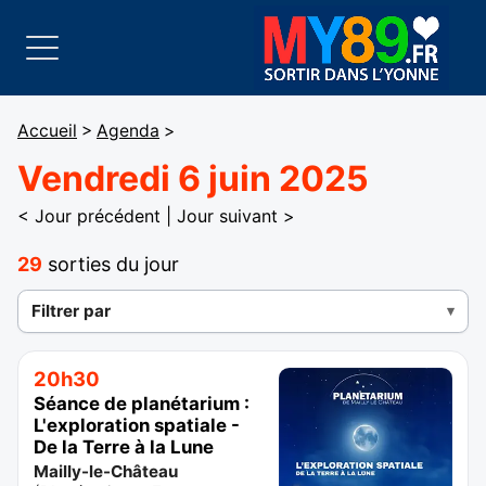
Accueil
>
Agenda
>
Vendredi 6 juin 2025
< Jour précédent
|
Jour suivant >
29
sorties du jour
Filtrer par
20h30
Séance de planétarium :
L'exploration spatiale -
De la Terre à la Lune
Mailly-le-Château