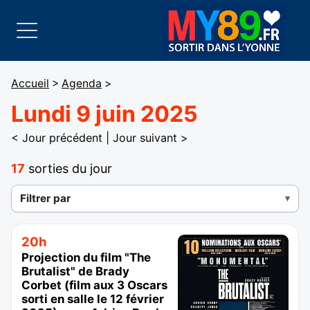
Accueil
>
Agenda
>
Lundi 9 juin 2025
< Jour précédent
|
Jour suivant >
17
sorties du jour
Filtrer par
20h
Projection du film "The
Brutalist" de Brady
Corbet (film aux 3 Oscars
sorti en salle le 12 février