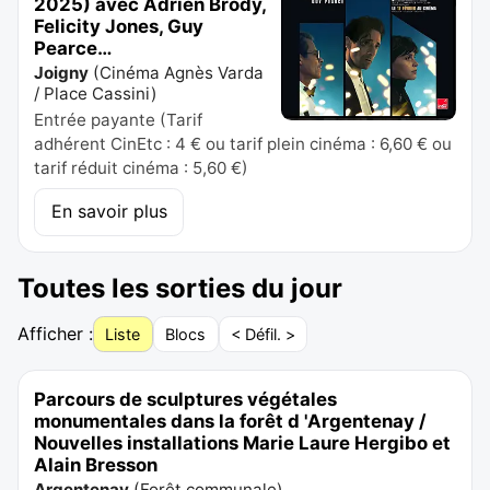
2025) avec Adrien Brody,
Felicity Jones, Guy
Pearce…
Joigny
(
Cinéma Agnès Varda
/ Place Cassini
)
Entrée payante (Tarif
adhérent CinEtc : 4 € ou tarif plein cinéma : 6,60 € ou
tarif réduit cinéma : 5,60 €)
En savoir plus
Toutes les sorties du jour
Afficher :
Liste
Blocs
< Défil. >
Parcours de sculptures végétales
monumentales dans la forêt d 'Argentenay /
Nouvelles installations Marie Laure Hergibo et
Alain Bresson
Argentenay
(
Forêt communale
)