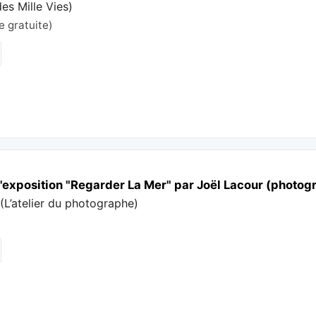
es Mille Vies
)
e gratuite)
l'exposition "Regarder La Mer" par Joël Lacour (photog
e
(
L’atelier du photographe
)