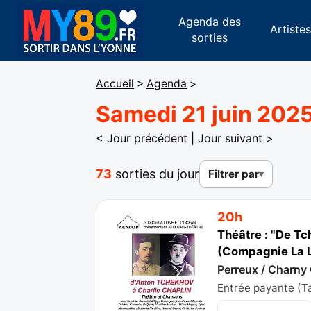
Agenda des
Artiste
sorties
Accueil
>
Agenda
>
Samedi 21 juin 202
< Jour précédent
|
Jour suivant >
73
sorties du jour
Filtrer par
20h
Théâtre : "De Tc
(Compagnie La L
Perreux / Charny
Entrée payante (Tar