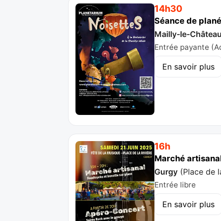
14h30
Séance de planét
Mailly-le-Châtea
Entrée payante (Adu
En savoir plus
16h
Marché artisana
Gurgy
(
Place de l
Entrée libre
En savoir plus