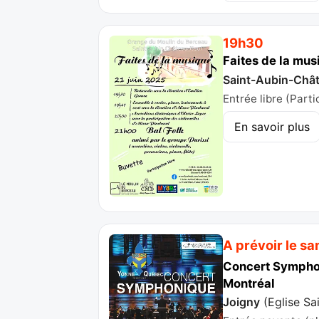
19h30
Faites de la mus
Saint-Aubin-Chât
Entrée libre (Parti
En savoir plus
A prévoir le sa
Concert Symphon
Montréal
Joigny
(
Eglise Sa