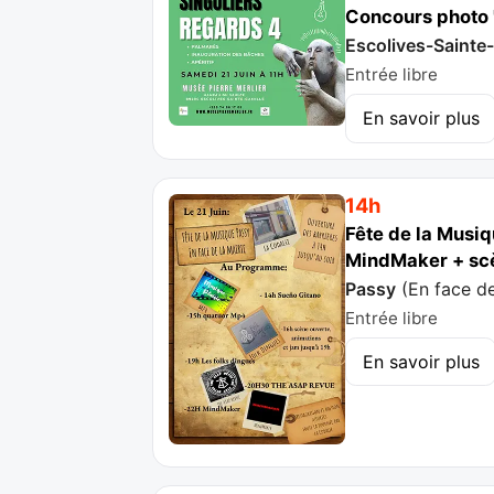
Concours photo "
Escolives-Sainte
Entrée libre
En savoir plus
14h
Fête de la Musi
MindMaker + scè
Passy
(
En face de
Entrée libre
En savoir plus