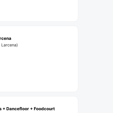
arcena
n Larcena
)
ts + Dancefloor + Foodcourt