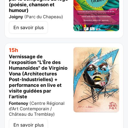
(poésie, chanson et
humour)
Joigny
(
Parc du Chapeau
)
En savoir plus
15h
Vernissage de
l'exposition "L’Ère des
Humanoïdes" de Virginio
Vona (Architectures
Post-IndustrieIles) +
performance en live et
visite guidées par
l'artiste
Fontenoy
(
Centre Régional
d'Art Contemporain /
Château du Tremblay
)
En savoir plus