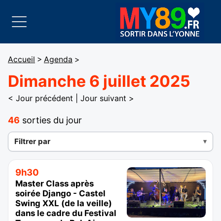
Accueil
>
Agenda
>
Dimanche 6 juillet 2025
< Jour précédent
|
Jour suivant >
46
sorties du jour
Filtrer par
9h30
Master Class après
soirée Django - Castel
Swing XXL (de la veille)
dans le cadre du Festival