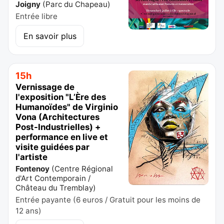
Joigny
(
Parc du Chapeau
)
Entrée libre
En savoir plus
15h
Vernissage de
l'exposition "L’Ère des
Humanoïdes" de Virginio
Vona (Architectures
Post-IndustrieIles) +
performance en live et
visite guidées par
l'artiste
Fontenoy
(
Centre Régional
d'Art Contemporain /
Château du Tremblay
)
Entrée payante (6 euros / Gratuit pour les moins de
12 ans)