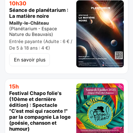
10h30
Séance de planétarium :
La matière noire
Mailly-le-Château
(
Planétarium - Espace
Nature du Beauvais
)
Entrée payante (Adulte : 6 € /
De 5 à 18 ans : 4 €)
En savoir plus
15h
Festival Chapo folie's
(10ème et dernière
édition) : Spectacle
"C’est moi qui raconte !"
par la compagnie La loge
(poésie, chanson et
humour)