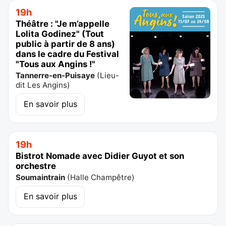
19h
Théâtre : "Je m’appelle
Lolita Godinez" (Tout
public à partir de 8 ans)
dans le cadre du Festival
"Tous aux Angins !"
Tannerre-en-Puisaye
(
Lieu-
dit Les Angins
)
En savoir plus
19h
Bistrot Nomade avec Didier Guyot et son
orchestre
Soumaintrain
(
Halle Champêtre
)
En savoir plus