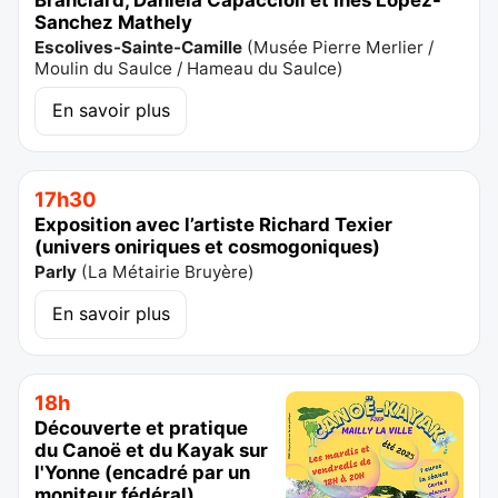
Branciard, Daniela Capaccioli et Inès Lopez-
Sanchez Mathely
Escolives-Sainte-Camille
(
Musée Pierre Merlier /
Moulin du Saulce / Hameau du Saulce
)
En savoir plus
17h30
Exposition avec l’artiste Richard Texier
(univers oniriques et cosmogoniques)
Parly
(
La Métairie Bruyère
)
En savoir plus
18h
Découverte et pratique
du Canoë et du Kayak sur
l'Yonne (encadré par un
moniteur fédéral)