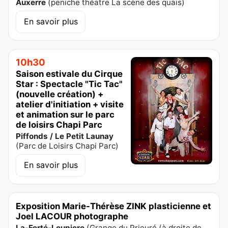
Auxerre
(
peniche théatre La scène des quais
)
En savoir plus
10h30
Saison estivale du Cirque
Star : Spectacle "Tic Tac"
(nouvelle création) +
atelier d'initiation + visite
et animation sur le parc
de loisirs Chapi Parc
Piffonds / Le Petit Launay
(
Parc de Loisirs Chapi Parc
)
En savoir plus
Exposition Marie-Thérèse ZINK plasticienne et
Joel LACOUR photographe
La-Ferté-Loupiere
(
Grange du Prieuré (à droite de