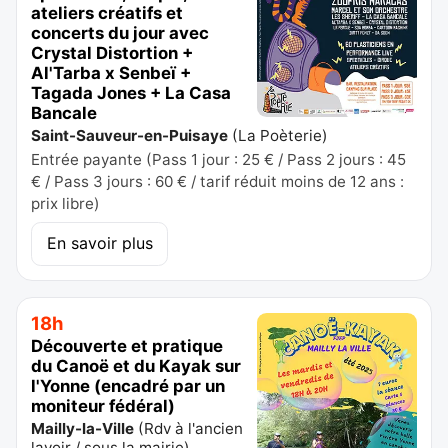
ateliers créatifs et
concerts du jour avec
Crystal Distortion +
Al'Tarba x Senbeï +
Tagada Jones + La Casa
Bancale
Saint-Sauveur-en-Puisaye
(
La Poèterie
)
Entrée payante (Pass 1 jour : 25 € / Pass 2 jours : 45
€ / Pass 3 jours : 60 € / tarif réduit moins de 12 ans :
prix libre)
En savoir plus
18h
Découverte et pratique
du Canoë et du Kayak sur
l'Yonne (encadré par un
moniteur fédéral)
Mailly-la-Ville
(
Rdv à l'ancien
lavoir / sous la mairie
)