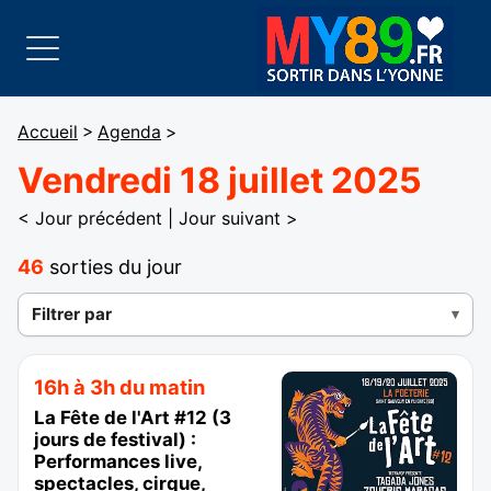
Accueil
>
Agenda
>
Vendredi 18 juillet 2025
< Jour précédent
|
Jour suivant >
46
sorties du jour
Filtrer par
16h à 3h du matin
La Fête de l'Art #12 (3
jours de festival) :
Performances live,
spectacles, cirque,