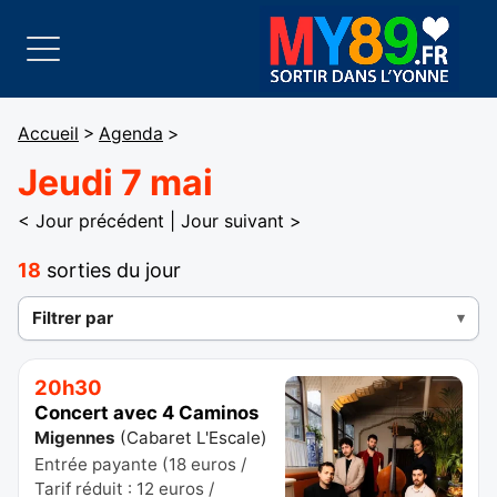
Accueil
>
Agenda
>
Jeudi 7 mai
< Jour précédent
|
Jour suivant >
18
sorties du jour
Filtrer par
20h30
Concert avec 4 Caminos
Migennes
(
Cabaret L'Escale
)
Entrée payante (18 euros /
Tarif réduit : 12 euros /