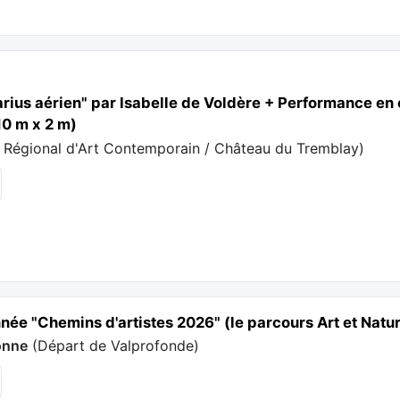
rius aérien" par Isabelle de Voldère + Performance en 
10 m x 2 m)
 Régional d'Art Contemporain / Château du Tremblay
)
ée "Chemins d'artistes 2026" (le parcours Art et Natu
onne
(
Départ de Valprofonde
)