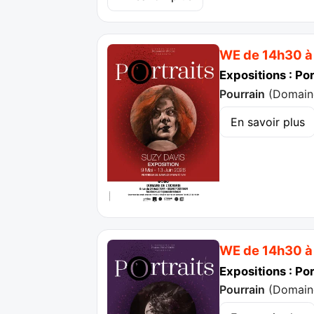
WE de 14h30 à
Expositions : Po
Pourrain
(
Domaine
En savoir plus
WE de 14h30 à
Expositions : Por
Pourrain
(
Domaine