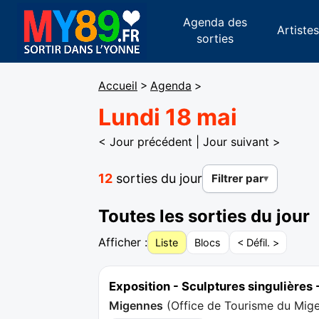
Agenda des
Artiste
sorties
Accueil
>
Agenda
>
Lundi 18 mai
< Jour précédent
|
Jour suivant >
12
sorties du jour
Filtrer par
Toutes les sorties du jour
Afficher :
Liste
Blocs
< Défil. >
Exposition - Sculptures singulières
Migennes
(
Office de Tourisme du Mig