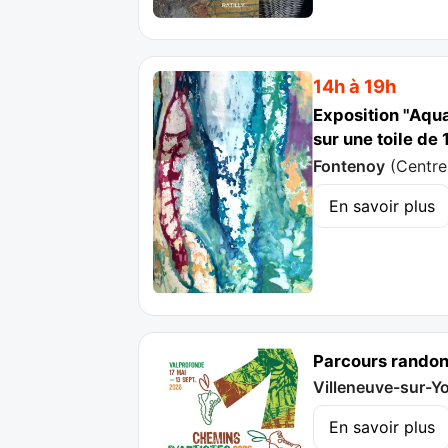
14h à 19h
Exposition "Aqua
sur une toile de 
Fontenoy
(
Centre
En savoir plus
Parcours randonn
Villeneuve-sur-Y
En savoir plus