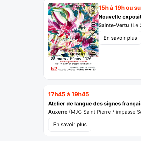
15h à 19h ou s
Nouvelle exposit
Sainte-Vertu
(
Le 
En savoir plus
17h45 à 19h45
Atelier de langue des signes françai
Auxerre
(
MJC Saint Pierre / impasse Sa
En savoir plus