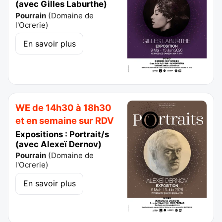
(avec Gilles Laburthe)
Pourrain
(
Domaine de
l'Ocrerie
)
En savoir plus
WE de 14h30 à 18h30
et en semaine sur RDV
Expositions : Portrait/s
(avec Alexeï Dernov)
Pourrain
(
Domaine de
l'Ocrerie
)
En savoir plus