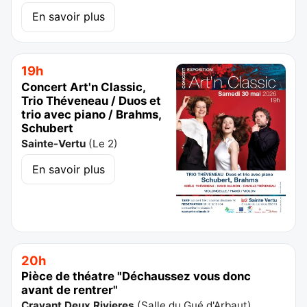
En savoir plus
19h
Concert Art'n Classic,
Trio Théveneau / Duos et
trio avec piano / Brahms,
Schubert
Sainte-Vertu
(
Le 2
)
En savoir plus
20h
Pièce de théatre "Déchaussez vous donc
avant de rentrer"
Cravant Deux Rivieres
(
Salle du Gué d'Arbaut
)