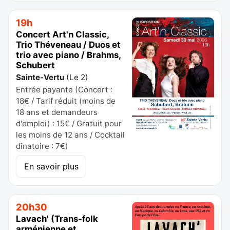
19h
Concert Art'n Classic,
Trio Théveneau / Duos et
trio avec piano / Brahms,
Schubert
Sainte-Vertu
(
Le 2
)
Entrée payante (Concert :
18€ / Tarif réduit (moins de
18 ans et demandeurs
d'emploi) : 15€ / Gratuit pour
les moins de 12 ans / Cocktail
dînatoire : 7€)
En savoir plus
20h30
Lavach' (Trans-folk
arménienne et