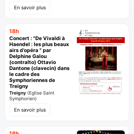
En savoir plus
18h
Concert : "De Vivaldi à
Haendel : les plus beaux
airs d’opéra " par
Delphine Galou
(contralto) Ottavio
Dantone (clavecin) dans
le cadre des
Symphoriennes de
Treigny
Treigny
(
Eglise Saint
Symphorien
)
En savoir plus
18h