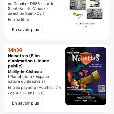
de Gouaix - D956 - sortie
Saint-Bris-le-Vineux -
direction Saint-Cyr
)
Entrée libre
En savoir plus
14h30
Noisettes (Film
d'animation / Jeune
public)
Mailly-le-Château
(
Planétarium - Espace
nature du Beauvais
)
Entrée payante (Adultes : 7 €
/ de 4 à 17 ans : 5 €)
En savoir plus