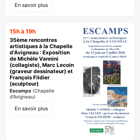
En savoir plus
15h à 19h
35ème rencontres
artistiques à la Chapelle
d'Avigneau : Exposition
de Michèle Vannini
(collagiste), Marc Lecoin
(graveur dessinateur) et
François Fildier
(sculpteur)
Escamps
(
Chapelle
d'Avigneau
)
En savoir plus