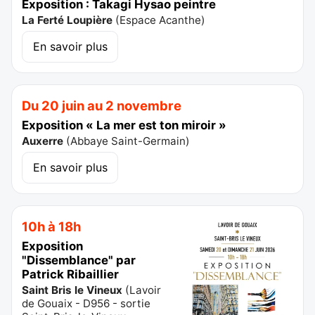
Exposition : Takagi Hysao peintre
La Ferté Loupière
(
Espace Acanthe
)
En savoir plus
Du 20 juin au 2 novembre
Exposition « La mer est ton miroir »
Auxerre
(
Abbaye Saint-Germain
)
En savoir plus
10h à 18h
Exposition
"Dissemblance" par
Patrick Ribaillier
Saint Bris le Vineux
(
Lavoir
de Gouaix - D956 - sortie