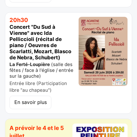
20h30
Concert "Du Sud à
Vienne" avec Ida
Pelliccioli (récital de
piano / Oeuvres de
Scarlatti, Mozart, Blasco
de Nebra, Schubert)
La Ferté-Loupière
(
salle des
fêtes / face à l'église / entrée
sur la gauche
)
Entrée libre (Participation
libre "au chapeau")
En savoir plus
A prévoir le 4 et le 5
juillet