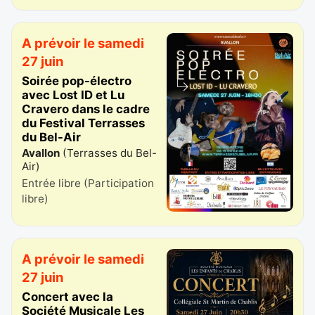
A prévoir le samedi
27 juin
Soirée pop-électro
avec Lost ID et Lu
Cravero dans le cadre
du Festival Terrasses
du Bel-Air
Avallon
(
Terrasses du Bel-
Air
)
Entrée libre (Participation
libre)
A prévoir le samedi
27 juin
Concert avec la
Société Musicale Les