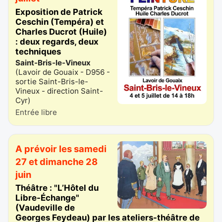
Exposition de Patrick
Ceschin (Tempéra) et
Charles Ducrot (Huile)
: deux regards, deux
techniques
Saint-Bris-le-Vineux
(
Lavoir de Gouaix - D956 -
sortie Saint-Bris-le-
Vineux - direction Saint-
Cyr
)
Entrée libre
A prévoir les samedi
27 et dimanche 28
juin
Théâtre : "L’Hôtel du
Libre-Échange"
(Vaudeville de
Georges Feydeau) par les ateliers-théâtre de