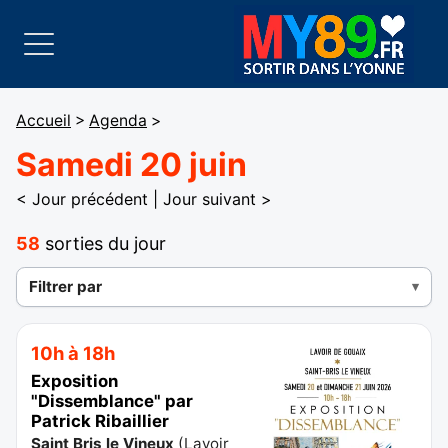
Accueil
>
Agenda
>
Samedi 20 juin
< Jour précédent
|
Jour suivant >
58
sorties du jour
Filtrer par
10h à 18h
Exposition
"Dissemblance" par
Patrick Ribaillier
Saint Bris le Vineux
(
Lavoir