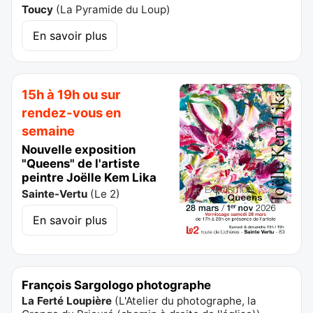
Toucy
(
La Pyramide du Loup
)
En savoir plus
15h à 19h ou sur
rendez-vous en
semaine
Nouvelle exposition
"Queens" de l'artiste
peintre Joëlle Kem Lika
Sainte-Vertu
(
Le 2
)
En savoir plus
François Sargologo photographe
La Ferté Loupière
(
L'Atelier du photographe, la