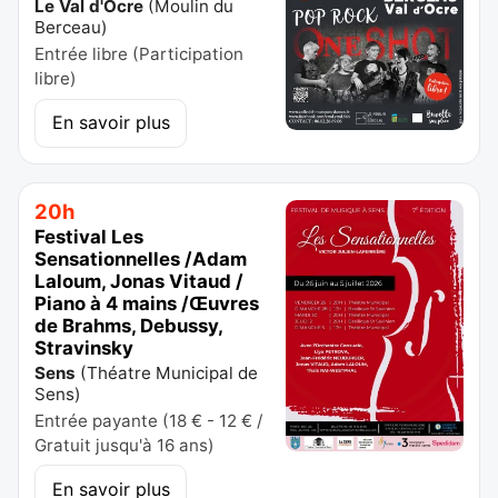
Le Val d'Ocre
(
Moulin du
Berceau
)
Entrée libre (Participation
libre)
En savoir plus
20h
Festival Les
Sensationnelles /Adam
Laloum, Jonas Vitaud /
Piano à 4 mains /Œuvres
de Brahms, Debussy,
Stravinsky
Sens
(
Théatre Municipal de
Sens
)
Entrée payante (18 € - 12 € /
Gratuit jusqu'à 16 ans)
En savoir plus