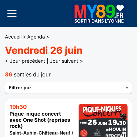
Accueil
>
Agenda
>
Vendredi 26 juin
< Jour précédent
|
Jour suivant >
36
sorties du jour
Filtrer par
19h30
Pique-nique concert
avec One Shot (reprises
rock)
Saint-Aubin-Château-Neuf /