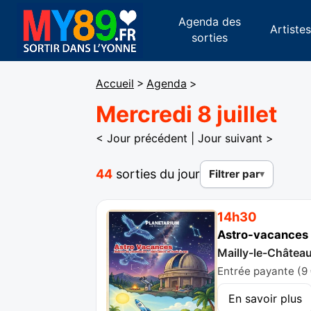
Agenda des
Artiste
sorties
Accueil
>
Agenda
>
Mercredi 8 juillet
< Jour précédent
|
Jour suivant >
44
sorties du jour
Filtrer par
14h30
Astro-vacances
Mailly-le-Châtea
Entrée payante (9
En savoir plus