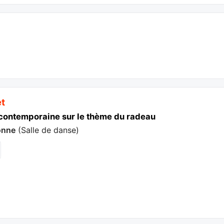
et
contemporaine sur le thème du radeau
onne
(
Salle de danse
)