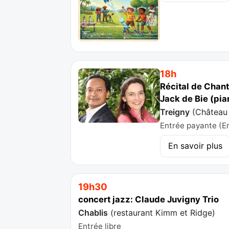
18h
Récital de Chan
Jack de Bie (pia
Treigny
(
Château 
Entrée payante (Ent
En savoir plus
19h30
concert jazz: Claude Juvigny Trio
Chablis
(
restaurant Kimm et Ridge
)
Entrée libre