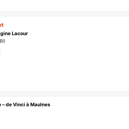
et
égine Lacour
BI
)
e – de Vinci à Maulnes