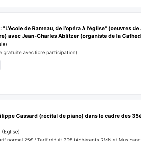
: "L’école de Rameau, de l’opéra à l’église" (oeuvres 
e) avec Jean-Charles Ablitzer (organiste de la Cathédr
ale
)
e gratuite avec libre participation)
ilippe Cassard (récital de piano) dans le cadre des 3
n
(
Eglise
)
rif normal 25€ / Tarif réduit 20€ (Adhérents RMN et Musicanc