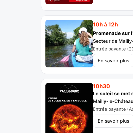
10h à 12h
Promenade sur l
Secteur de Mailly-
Entrée payante (2
En savoir plus
10h30
Le soleil se met
Mailly-le-Châtea
Entrée payante (Adu
En savoir plus