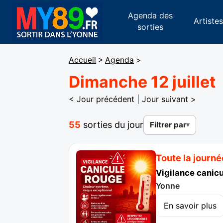
Agenda des
Artiste
sorties
Accueil
>
Agenda
>
Dimanche 12 juillet
< Jour précédent
|
Jour suivant >
55
sorties du jour
Filtrer par
Toute la journé
Vigilance canic
Yonne
En savoir plus