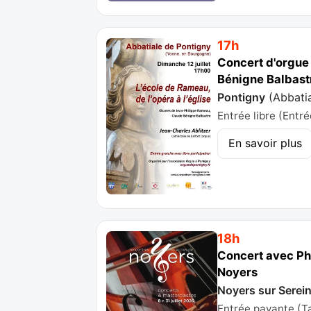
17h
Concert d'orgue 
Bénigne Balbastr
Pontigny
(
Abbati
Entrée libre (Entré
En savoir plus
18h
Concert avec Ph
Noyers
Noyers sur Serei
Entrée payante (Ta