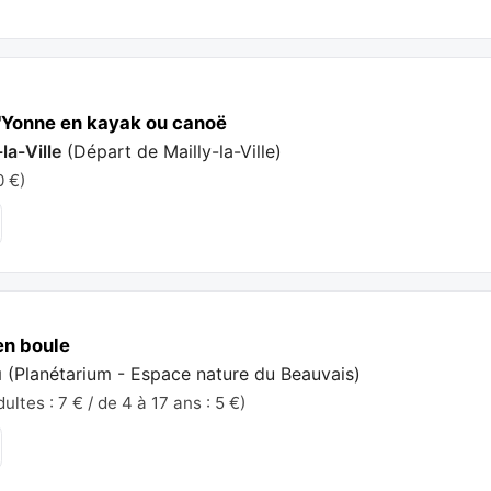
'Yonne en kayak ou canoë
la-Ville
(
Départ de Mailly-la-Ville
)
0 €)
 en boule
u
(
Planétarium - Espace nature du Beauvais
)
ltes : 7 € / de 4 à 17 ans : 5 €)