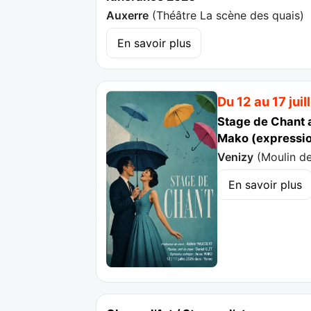
Auxerre
(
Théâtre La scène des quais
)
En savoir plus
Du 12 au 17 jui
Stage de Chant a
Mako (expressio
Venizy
(
Moulin d
En savoir plus