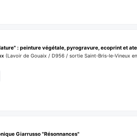
Nature" : peinture végétale, pyrogravure, ecoprint et at
ux
(
Lavoir de Gouaix / D956 / sortie Saint-Bris-le-Vineux e
ronique Giarrusso "Résonnances"