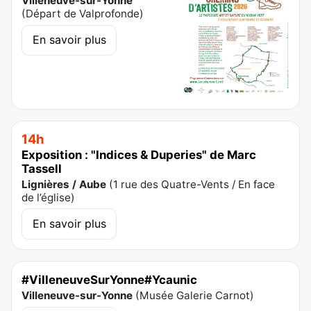
Villeneuve-sur-Yonne
(
Départ de Valprofonde
)
En savoir plus
14h
Exposition : "Indices & Duperies" de Marc
Tassell
Lignières / Aube
(
1 rue des Quatre-Vents / En face
de l’église
)
En savoir plus
#VilleneuveSurYonne#Ycaunic
Villeneuve-sur-Yonne
(
Musée Galerie Carnot
)