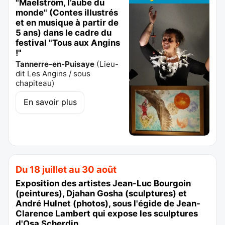
"Maelström, l’aube du
monde" (Contes illustrés
et en musique à partir de
5 ans) dans le cadre du
festival "Tous aux Angins
!"
Tannerre-en-Puisaye
(
Lieu-
dit Les Angins / sous
chapiteau
)
En savoir plus
Du 18 juillet au 30 août
Exposition des artistes Jean-Luc Bourgoin
(peintures), Djahan Gosha (sculptures) et
André Hulnet (photos), sous l'égide de Jean-
Clarence Lambert qui expose les sculptures
d'Osa Scherdin