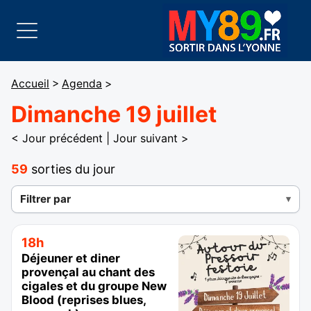
Accueil
>
Agenda
>
Dimanche 19 juillet
< Jour précédent
|
Jour suivant >
59
sorties du jour
Filtrer par
18h
Déjeuner et diner
provençal au chant des
cigales et du groupe New
Blood (reprises blues,