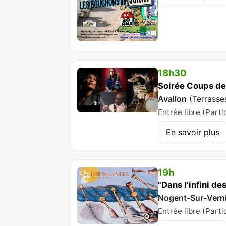
18h30
Soirée Coups de 
Avallon
(
Terrasse
Entrée libre (Parti
En savoir plus
19h
"Dans l’infini d
Nogent-Sur-Verni
Entrée libre (Parti