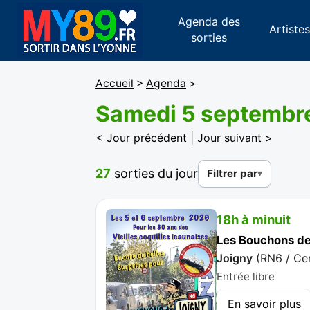
Agenda des
Artiste
sorties
Accueil
>
Agenda
>
Samedi 5 septembr
< Jour précédent
|
Jour suivant >
27
sorties du jour
Filtrer par
18h à minuit
Les Bouchons de
Joigny
(
RN6 / Cen
Entrée libre
En savoir plus