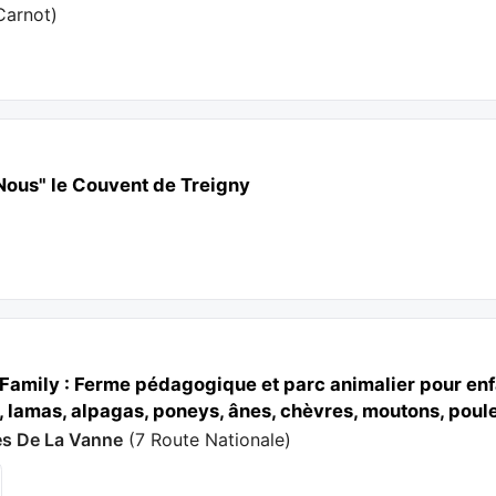
Carnot
)
ous" le Couvent de Treigny
Family : Ferme pédagogique et parc animalier pour en
 lamas, alpagas, poneys, ânes, chèvres, moutons, poules
ées De La Vanne
(
7 Route Nationale
)