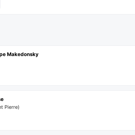
ippe Makedonsky
se
t Pierre
)