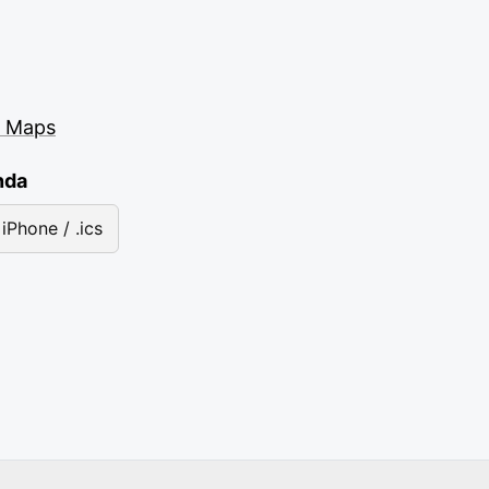
e Maps
nda
iPhone / .ics