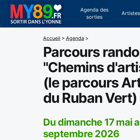
Agenda des
Artiste
sorties
Accueil
>
Agenda
>
Parcours rand
"Chemins d'art
(le parcours Ar
du Ruban Vert)
Du dimanche 17 mai 
septembre 2026