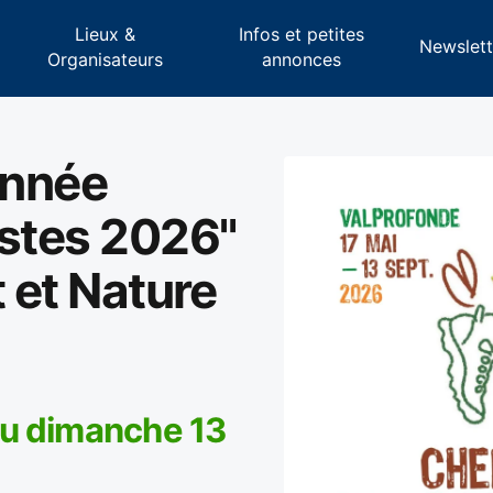
Lieux &
Infos et petites
s
Newslett
Organisateurs
annonces
onnée
istes 2026"
t et Nature
au dimanche 13