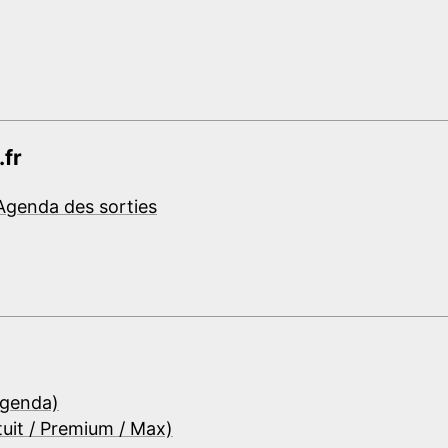
.fr
Agenda des sorties
Agenda)
tuit / Premium / Max)