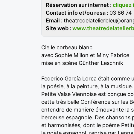
Réservation sur internet :
cliquez 
Contact info et/ou resa :
03 86 74
Email :
theatredelatelierbleu@oran
Site web :
www.theatredelatelierb
Cie le corbeau blanc
avec Sophie Millon et Miny Fabrice
mise en scène Günther Leschnik
Federico García Lorca était comme un
la poésie, à la peinture, à la musique.
Petite Valse Viennoise est conçue 
cette très belle Conférence sur les B
entendre de manière émouvante la sin
berceuse espagnole. Des chansons popu
et harmonisées, dont le poème Petite
le poète espagnol, reprise par Leon