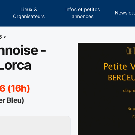
Lieux &
Infos et petites
s
Newslett
Organisateurs
annonces
6
>
nnoise -
Lorca
6 (16h)
er Bleu)