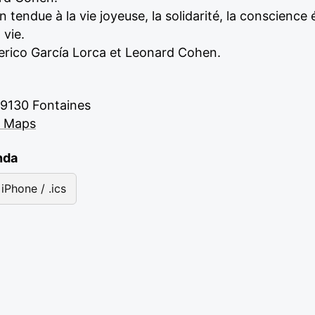
endue à la vie joyeuse, la solidarité, la conscience év
 vie.
rico García Lorca et Leonard Cohen.
89130 Fontaines
e Maps
nda
iPhone / .ics