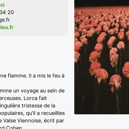
ici
 34 20
ge.fr
leu.fr
e flamme. Il a mis le feu à
comme un voyage au sein de
erceuses. Lorca fait
gulière tristesse de la
laires, qu'il a recueillies
 Valse Viennoise, écrit par
ard Cohen.