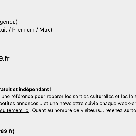
Agenda)
tuit / Premium / Max)
.fr
ratuit et indépendant !
 référence pour repérer les sorties culturelles et les loisi
s, petites annonces… et une newslettre suivie chaque week-en
tuitement ici
. Quant au nombre de visiteurs… retenez surtou
y89.fr)