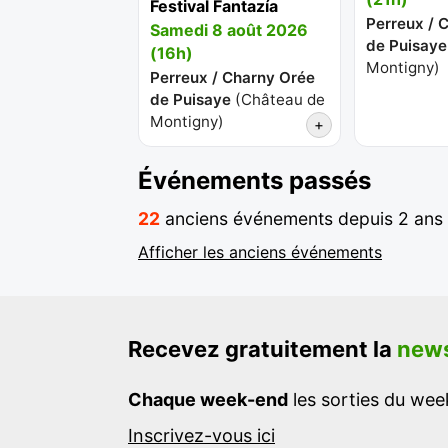
Festival Fantazía
Perreux / 
Samedi 8 août 2026
de Puisaye
(16h)
Montigny
)
Perreux / Charny Orée
de Puisaye
(
Château de
Montigny
)
+
Événements passés
22
anciens événements depuis 2 ans
Afficher les anciens événements
Recevez gratuitement la
news
Chaque week-end
les sorties du week
Inscrivez-vous ici