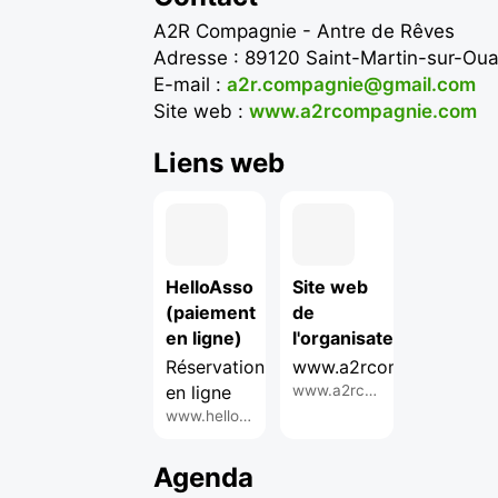
A2R Compagnie - Antre de Rêves
Adresse : 89120 Saint-Martin-sur-Ou
E-mail :
a2r.compagnie@gmail.com
Site web :
www.a2rcompagnie.com
Liens web
HelloAsso
Site web
(paiement
de
en ligne)
l'organisateur
Réservation
www.a2rcompagnie.co
en ligne
www.a2rcompagnie.com
www.helloasso.com
Agenda