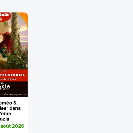
Roméo &
ries" dans
 7ème
tazía
 août 2026