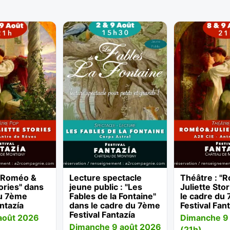
 "Roméo &
Lecture spectacle
Théâtre : "
tories" dans
jeune public : "Les
Juliette Sto
du 7ème
Fables de la Fontaine"
le cadre du
antazía
dans le cadre du 7ème
Festival Fan
Festival Fantazía
août 2026
Dimanche 9
Dimanche 9 août 2026
(21h)