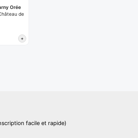
arny Orée
Château de
+
cription facile et rapide)