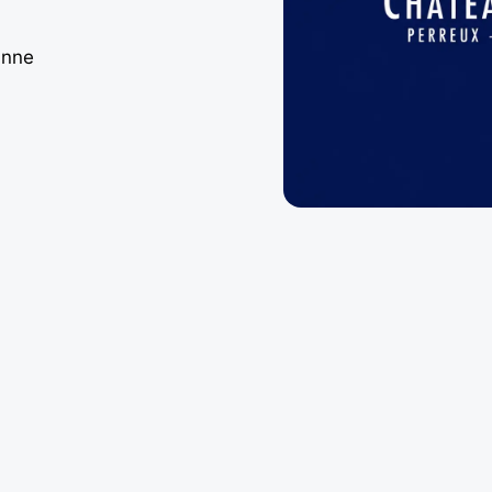
anne
m