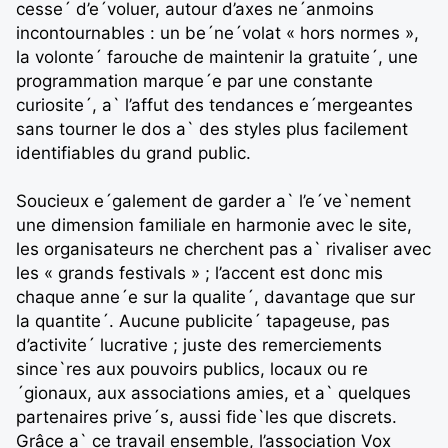
cesse´ d’e´voluer, autour d’axes ne´anmoins
incontournables : un be´ne´volat « hors normes »,
la volonte´ farouche de maintenir la gratuite´, une
programmation marque´e par une constante
curiosite´, a` l’affut des tendances e´mergeantes
sans tourner le dos a` des styles plus facilement
identifiables du grand public.
Soucieux e´galement de garder a` l’e´ve`nement
une dimension familiale en harmonie avec le site,
les organisateurs ne cherchent pas a` rivaliser avec
les « grands festivals » ; l’accent est donc mis
chaque anne´e sur la qualite´, davantage que sur
la quantite´. Aucune publicite´ tapageuse, pas
d’activite´ lucrative ; juste des remerciements
since`res aux pouvoirs publics, locaux ou re
´gionaux, aux associations amies, et a` quelques
partenaires prive´s, aussi fide`les que discrets.
Grâce a` ce travail ensemble, l’association Vox