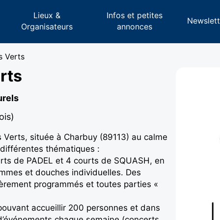
Lieux &
Infos et petites
s
Newslett
Organisateurs
annonces
s Verts
rts
urels
ois)
s Verts, située à Charbuy (89113) au calme
différentes thématiques :
urts de PADEL et 4 courts de SQUASH, en
emmes et douches individuelles. Des
ulièrement programmés et toutes parties «
pouvant accueillir 200 personnes et dans
 d’événements chaque semaine (concerts,