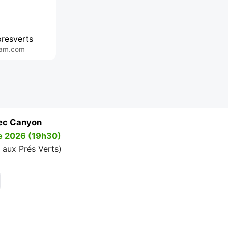
presverts
ram.com
vec Canyon
e 2026 (19h30)
e aux Prés Verts
)