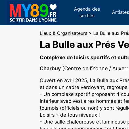
Agenda des
Artiste
sorties
Lieux & Organisateurs
> La Bulle aux Pré
La Bulle aux Prés Ve
Complexe de loisirs sportifs et cult
Charbuy
(Centre de l'Yonne / Auxerr
Ouvert en avril 2025, La Bulle aux Pré
et dans un cadre verdoyant, regroupe 
- Un complexe sportif proposant 4 co
intérieur avec vestiaires hommes et f
tournois (officiels ou non) y sont rég
Loisirs » de tous niveaux !
- Une salle chaleureuse et lumineuse 
laquelle nous programmons tout type