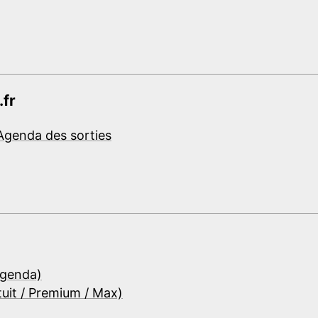
.fr
Agenda des sorties
Agenda)
tuit / Premium / Max)