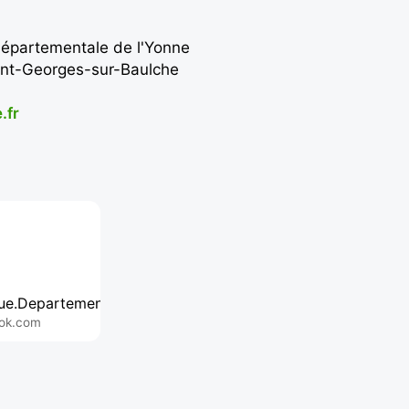
départementale de l'Yonne
int-Georges-sur-Baulche
.fr
ue.Departementale.Yonne
ok.com