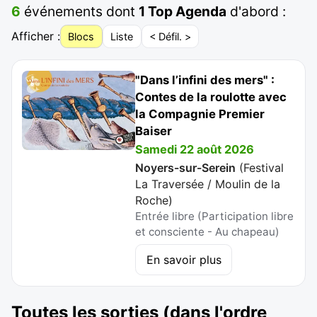
6
événements dont
1 Top Agenda
d'abord :
Afficher :
Blocs
Liste
< Défil. >
"Dans l’infini des mers" :
Contes de la roulotte avec
la Compagnie Premier
Baiser
Samedi 22 août 2026
Noyers-sur-Serein
(
Festival
La Traversée / Moulin de la
Roche
)
Entrée libre (Participation libre
et consciente - Au chapeau)
En savoir plus
Toutes les sorties (dans l'ordre