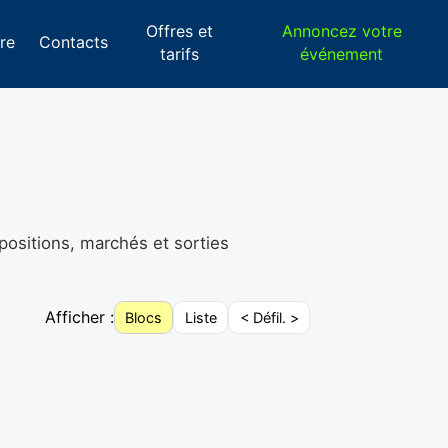
Offres et
Annoncez votre
re
Contacts
tarifs
événement
positions, marchés et sorties
Afficher :
Blocs
Liste
< Défil. >