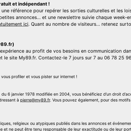
ratuit et indépendant !
 référence pour repérer les sorties culturelles et les loisi
s, petites annonces… et une newslettre suivie chaque week-en
tuitement ici
. Quant au nombre de visiteurs… retenez surtou
y89.fr)
'expérience au profit de vos besoins en communication dans
et le site My89.fr. Contactez-le 7 jours sur 7 au 06 78 25 9
us profiler et vous pister sur internet !
» du 6 janvier 1978 modifiée en 2004, vous bénéficiez d’un droit d’ac
dressant à
pierre@my89.fr
. Vous pouvez également, pour des motifs 
itiques, religieux ou atypiques publiés dans les annonces et événemen
me et ne peut être tenu responsable de leur exactitude ou de leur por