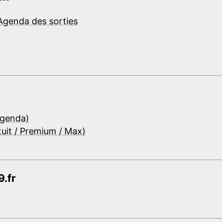
Agenda des sorties
Agenda)
tuit / Premium / Max)
.fr